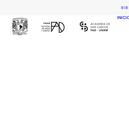
BI
INICI