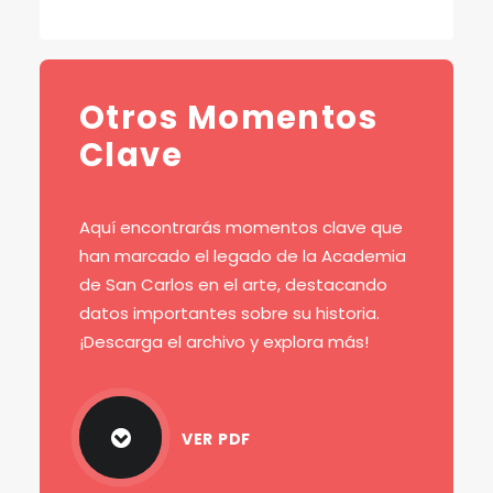
Otros Momentos
Clave
Aquí encontrarás momentos clave que
han marcado el legado de la Academia
de San Carlos en el arte, destacando
datos importantes sobre su historia.
¡Descarga el archivo y explora más!
VER PDF