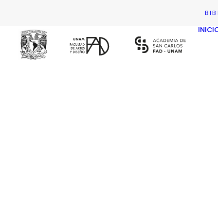
BI
INICI