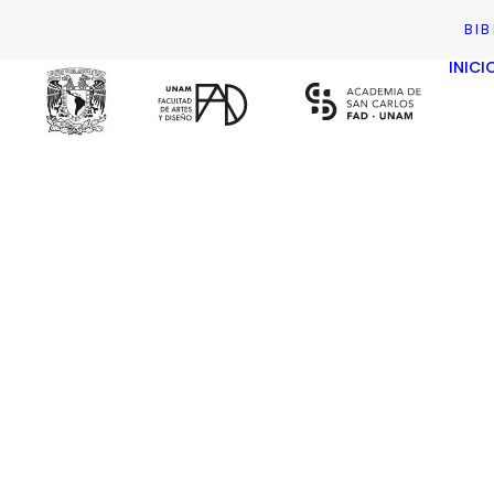
BI
INICI