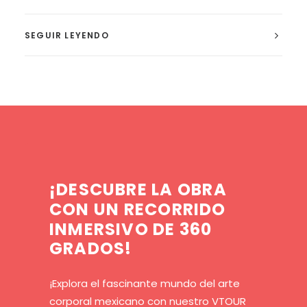
SEGUIR LEYENDO
¡DESCUBRE
LA
OBRA
CON
UN
RECORRIDO
INMERSIVO
DE
360
GRADOS!
¡Explora el fascinante mundo del arte
corporal mexicano con nuestro VTOUR